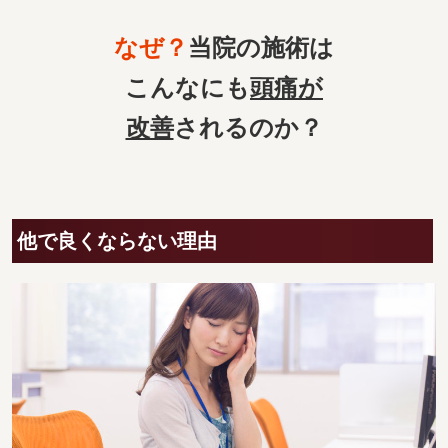
なぜ？
当院の
施術は
こんなにも
頭痛
が
改善
されるのか？
他で良くならない理由