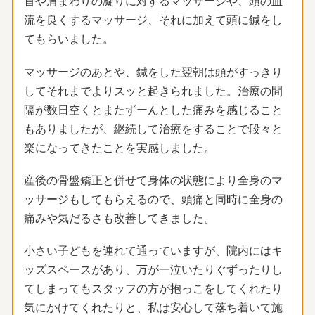
首や肩まわりの凝りに対するマッサージや、
頭の血
流を良くするマッサージ、
それに加えて頭に鍼をし
てもらいました。
マッサージのあとや、
鍼をした翌朝は頭がすっきり
してそれまでよりスッと起きられまし
た。
治療の間
隔が数日空くとまたずーんとした痛みを感じること
もあり
ましたが、
継続して治療をすることで段々と
楽になってきたことを実感しまし
た。
産後の骨盤矯正と併せて身体の状態により全身のマ
ッサージもして
もらえるので、
頭痛と同時に全身の
痛みや気だるさも改善してきました。
小さい子どもを連れて通っていますが、
院内にはキ
ッズスペースがあり、
万が一泣いたりぐずったりし
てしまってもスタッフの方が抱っこを
してくれたり
気にかけてくれたりと、
私は安心して落ち着いて施