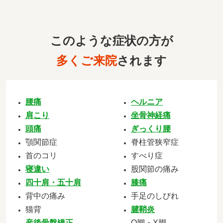
このような症状の方が
多くご来院
されます
腰痛
ヘルニア
肩こり
坐骨神経痛
頭痛
ぎっくり腰
顎関節症
脊柱管狭窄症
首のコリ
すべり症
寝違い
股関節の痛み
四十肩・五十肩
膝痛
背中の痛み
手足のしびれ
猫背
腱鞘炎
産後骨盤矯正
O脚・X脚